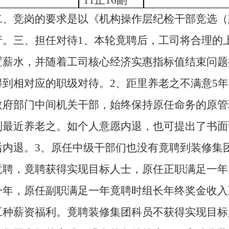
11正16副
二、竞岗的要求是以《机构操作层纪检干部竞选（
行。三、担任对待1、本轮竟聘后，工司将合理的
置薪水，并随着工司核心经济实惠指标值结束问题
得到相对应的职级对待。2、距里养老之不满意5
政府部门中间机关干部，始终保持原任命务的原管
到最近养老之。如个人意愿内退，也可提出了书面
后内退。3、原任中级干部们也没有竟聘到装修集
竟聘，竟聘获得实现目标人士，原任正职满足一年
一年，原任副职满足一年竟聘时组长年终奖金收入
工种薪资福利。竟聘装修集团科员不获得实现目标