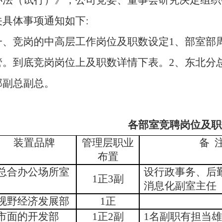
办法（试行）》，公司党委、董事会研究决定组织
关具体事项通知如下
:
一、竞岗的中高层工作岗位及职数设定1、部室部
管。到底竞岗岗位上及职数详情下表。2、东北分
部副总副总。
各部室竞聘岗位及职
装置品牌
管理层职业
备 
布置
总合办公场所室
设行政事务、后
1正3副
消息化副室主任
视野经济发展部
1正
市面的开发部
1正2副
1名副职有担当