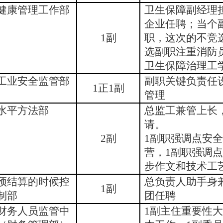
健康管理工作部
卫生保障副经理
企业任聘；当个
1副
职，这次的不竞
选副职注重消防
卫生保障治理工
工业安全监管部
副职关键负责任
1正1副
管理
水平方法部
总监工兼管上长
请。
2副
1副职强调点安
营，1副职强调
步作文和技术工
预结算的时候控
总负责人助手身
1副
制部
团任聘
财务人员监管中
1副主住重要性