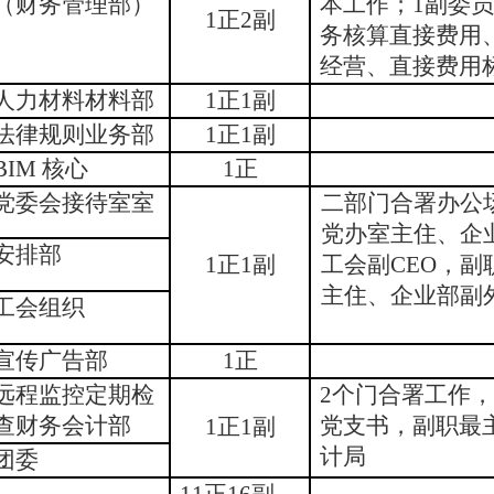
（财务管理部）
本工作；1副委
1正2副
务核算直接费用
经营、直接费用
人力材料材料部
1正1副
法律规则业务部
1正1副
BIM 核心
1正
党委会接待室室
二部门合署办公
党办室主住、企
安排部
1正1副
工会副CEO，副
主住、企业部副
工会组织
宣传广告部
1正
远程监控定期检
2个门合署工作
查财务会计部
党支书，副职最
1正1副
计局
团委